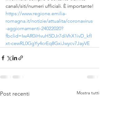
canali/siti/numeri ufficiali. È importante!
https://www.regione.emilia-
romagna.it/notizie/attualita/coronavirus
-aggiornamenti-24022020?
fbclid=IwAR0iHvuH5DJr7diVhX1ivD_kfI
xt-cewRL0GgYy4crEq8GxiJwycv7JayVE
Mostra tutti
Post recenti